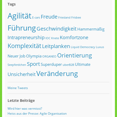
Tags
Agilität
Freude
E-cars
Friesland
Frisbee
Führung
Geschwindigkeit
Hammermäßig
Intrapreneurship
Komfortzone
IOC
Knete
Komplexität
Leitplanken
Liquid Democracy
Luxus
Orientierung
Neuer Job
Olympia
ORGANEO
Sport
Superduper
Ultimate
Seepferdchen
uberB2B
Veränderung
Unsicherheit
Meine Tweets
Letzte Beiträge
Wird hier was vermisst?
Heiss aus der Presse: Agile Organisation