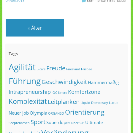
04/09/2013
Kommentar hinterlassen
«
Älter
Tags
Agilität
Freude
E-cars
Friesland
Frisbee
Führung
Geschwindigkeit
Hammermäßig
Intrapreneurship
Komfortzone
IOC
Knete
Komplexität
Leitplanken
Liquid Democracy
Luxus
Orientierung
Neuer Job
Olympia
ORGANEO
Sport
Superduper
Ultimate
Seepferdchen
uberB2B
Veränderung